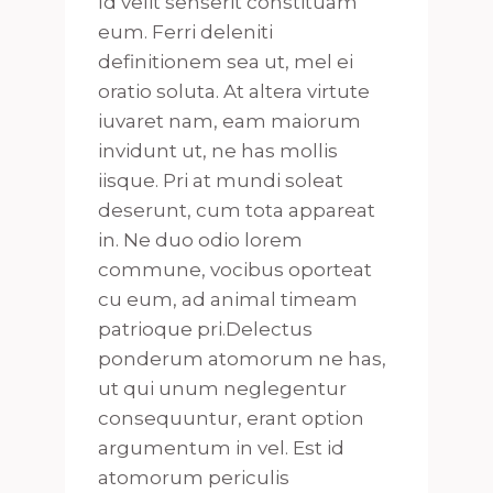
Id velit senserit constituam
eum. Ferri deleniti
definitionem sea ut, mel ei
oratio soluta. At altera virtute
iuvaret nam, eam maiorum
invidunt ut, ne has mollis
iisque. Pri at mundi soleat
deserunt, cum tota appareat
in. Ne duo odio lorem
commune, vocibus oporteat
cu eum, ad animal timeam
patrioque pri.Delectus
ponderum atomorum ne has,
ut qui unum neglegentur
consequuntur, erant option
argumentum in vel. Est id
atomorum periculis